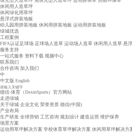
填充型人造草坪
免填充型人造草坪
运动拼块草
热熔环保草
休闲用人造草坪
休闲绿化用草坪
悬浮式拼装地板
幼儿园用拼装地板
休闲用拼装地板
运动用拼装地板
绿城优选
工程案例
FIFA认证足球场
足球场人造草
运动场人造草
休闲用人造草
悬
服务支持
一站式服务
资料下载
视频中心
联系我们
合作咨询
加入我们
中
中文版
English
德信·体育（DexinSports）官方网站
走进绿城
关于绿城
企业文化
荣誉资质
德信(中国)
产业布局
生产研发
全球营销
工艺咨询
规划设计
建造运营
维护保养
场景方案
运动用草坪解决方案
学校体育草坪解决方案
休闲用草坪解决方