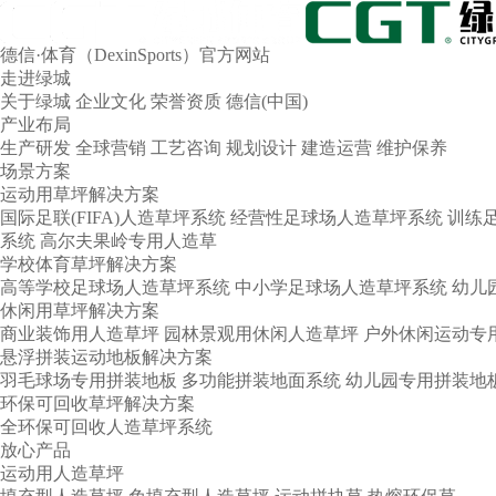
德信·体育（DexinSports）官方网站
走进绿城
关于绿城
企业文化
荣誉资质
德信(中国)
产业布局
生产研发
全球营销
工艺咨询
规划设计
建造运营
维护保养
场景方案
运动用草坪解决方案
国际足联(FIFA)人造草坪系统
经营性足球场人造草坪系统
训练
系统
高尔夫果岭专用人造草
学校体育草坪解决方案
高等学校足球场人造草坪系统
中小学足球场人造草坪系统
幼儿
休闲用草坪解决方案
商业装饰用人造草坪
园林景观用休闲人造草坪
户外休闲运动专
悬浮拼装运动地板解决方案
羽毛球场专用拼装地板
多功能拼装地面系统
幼儿园专用拼装地
环保可回收草坪解决方案
全环保可回收人造草坪系统
放心产品
运动用人造草坪