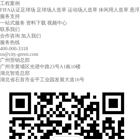
工程案例
FIFA认证足球场
足球场人造草
运动场人造草
休闲用人造草
悬
服务支持
一站式服务
资料下载
视频中心
联系我们
合作咨询
加入我们
服务热线
400-000-3318
os@city-green.com
广州营销总部
广州市黄埔区光谱中路23号A1栋10楼
湖北智造总部
湖北省石首市金平工业园发展大道16号