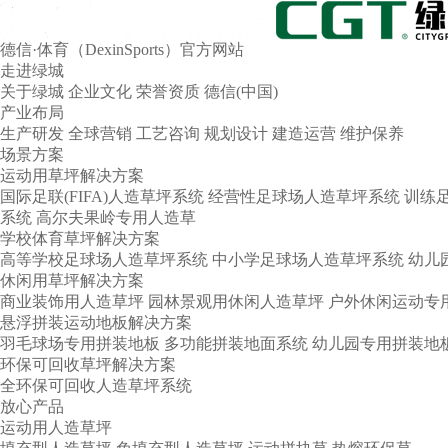
德信·体育（DexinSports）官方网站
走进绿城
关于绿城
企业文化
荣誉资质
德信(中国)
产业布局
生产研发
全球营销
工艺咨询
规划设计
建造运营
维护保养
场景方案
运动用草坪解决方案
国际足联(FIFA)人造草坪系统
经营性足球场人造草坪系统
训练
系统
高尔夫果岭专用人造草
学校体育草坪解决方案
高等学校足球场人造草坪系统
中小学足球场人造草坪系统
幼儿
休闲用草坪解决方案
商业装饰用人造草坪
园林景观用休闲人造草坪
户外休闲运动专
悬浮拼装运动地板解决方案
羽毛球场专用拼装地板
多功能拼装地面系统
幼儿园专用拼装地
环保可回收草坪解决方案
全环保可回收人造草坪系统
放心产品
运动用人造草坪