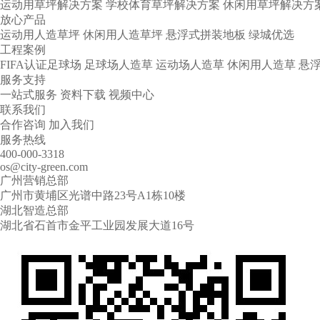
运动用草坪解决方案
学校体育草坪解决方案
休闲用草坪解决方
放心产品
运动用人造草坪
休闲用人造草坪
悬浮式拼装地板
绿城优选
工程案例
FIFA认证足球场
足球场人造草
运动场人造草
休闲用人造草
悬
服务支持
一站式服务
资料下载
视频中心
联系我们
合作咨询
加入我们
服务热线
400-000-3318
os@city-green.com
广州营销总部
广州市黄埔区光谱中路23号A1栋10楼
湖北智造总部
湖北省石首市金平工业园发展大道16号