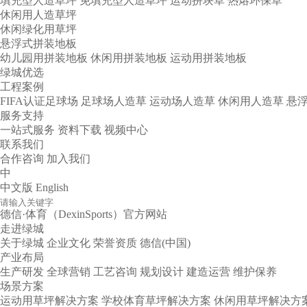
填充型人造草坪
免填充型人造草坪
运动拼块草
热熔环保草
休闲用人造草坪
休闲绿化用草坪
悬浮式拼装地板
幼儿园用拼装地板
休闲用拼装地板
运动用拼装地板
绿城优选
工程案例
FIFA认证足球场
足球场人造草
运动场人造草
休闲用人造草
悬
服务支持
一站式服务
资料下载
视频中心
联系我们
合作咨询
加入我们
中
中文版
English
德信·体育（DexinSports）官方网站
走进绿城
关于绿城
企业文化
荣誉资质
德信(中国)
产业布局
生产研发
全球营销
工艺咨询
规划设计
建造运营
维护保养
场景方案
运动用草坪解决方案
学校体育草坪解决方案
休闲用草坪解决方